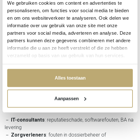
We gebruiken cookies om content en advertenties te
－ Juridische beroepen
personaliseren, om functies voor social media te bieden
－ Reisorganisatoren
en om ons websiteverkeer te analyseren. Ook delen we
Maar ook voor consultants, IT'ers, coaches,
informatie over uw gebruik van onze site met onze
marketingexperts of zorgverleners is deze verzekering een
partners voor social media, adverteren en analyse. Deze
absolute aanrader
. Fouten zijn menselijk, maar het
partners kunnen deze gegevens combineren met andere
financiële risico wil je niet zelf dragen...
informatie die u aan ze heeft verstrekt of die ze hebben
verzameld op basis van uw gebruik van hun services.
Een oplossing op maat van jouw
sector
Alles toestaan
Bij Winsurances hebben wij voor specifieke sectoren een
Aanpassen
apart aanbod uitgewerkt met doelgerichte dekkingen,
bijvoorbeeld voor:
－
IT-consultants
: reputatieschade, softwarefouten, BA na
levering
－
Zorgverleners
: fouten in dossierbeheer of