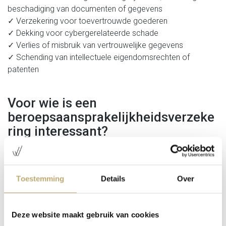
beschadiging van documenten of gegevens
✓ Verzekering voor toevertrouwde goederen
✓ Dekking voor cybergerelateerde schade
✓ Verlies of misbruik van vertrouwelijke gegevens
✓ Schending van intellectuele eigendomsrechten of
patenten
Voor wie is een
beroepsaansprakelijkheidsverzeke
ring interessant?
Voor sommige beroepen is een
beroepsaansprakelijkheidsverzekering
wettelijk verplicht
,
Toestemming
Details
Over
denk aan:
－ Architecten
－ Boekhouders en accountants
Deze website maakt gebruik van cookies
－ Vastgoedmakelaars