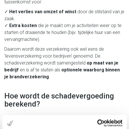
tussenkomst voor:
✓
Het verlies van omzet of winst
door de stilstand van je
zaak.
✓
Extra kosten
die je maakt om je activiteiten weer op te
starten of draaiende te houden (bijv. tijdelijke huur van een
vervangmachine).
Daarom wordt deze verzekering ook wel eens de
‘levensverzekering voor bedrijven’ genoemd. De
schadeverzekering wordt samengesteld
op maat van je
bedrijf
en is af te sluiten als
optionele waarborg binnen
je
brandverzekering
.
Hoe wordt de schadevergoeding
berekend?
Afhankelijk van je voorkeur en boekhouding kies je één van
deze drie formules: