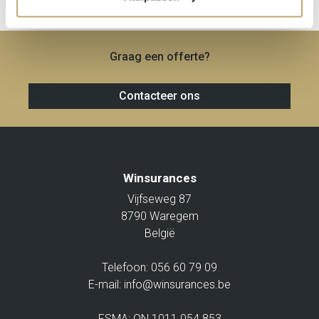
Graag een offerte?
Contacteer ons
Winsurances
Vijfseweg 87
8790 Waregem
België
Telefoon:
056 60 79 09
E-mail:
info@winsurances.be
FSMA: ON 1011.054.853