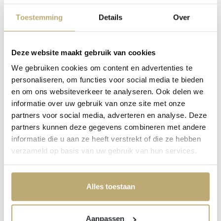
1) Dagvergoeding
Toestemming
Details
Over
Je verzekert een vast bedrag per dag dat je bedrijf stilligt.
Dit bedrag wordt bepaald op basis van je
gemiddelde
Deze website maakt gebruik van cookies
omzet minus variabele kosten
.
We gebruiken cookies om content en advertenties te
2) Omzetvergoeding
personaliseren, om functies voor social media te bieden
Je verzekert het
totale omzetbedrag van je laatste
en om ons websiteverkeer te analyseren. Ook delen we
boekjaar
. De vergoeding wordt dan berekend in verhouding
informatie over uw gebruik van onze site met onze
tot de werkelijke omzetdaling tijdens de schadeperiode.
partners voor social media, adverteren en analyse. Deze
partners kunnen deze gegevens combineren met andere
3) Boekhoudkundige formule
informatie die u aan ze heeft verstrekt of die ze hebben
De vergoeding wordt gebaseerd op de winst die je normaal
verzameld op basis van uw gebruik van hun services.
zou maken:
bedrijfsopbrengsten minus variabele
kosten
.
Alles toestaan
Onze experts helpen je graag bepalen welke formule het
beste past bij jouw onderneming.
Aanpassen